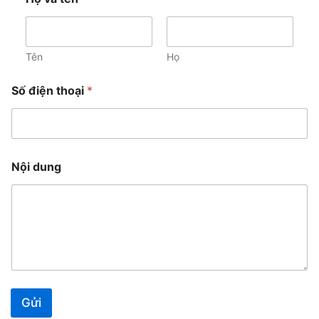
Tên
Họ
t
Số điện thoại
*
ê
n
N
ộ
i
d
Nội dung
u
n
g
Gửi