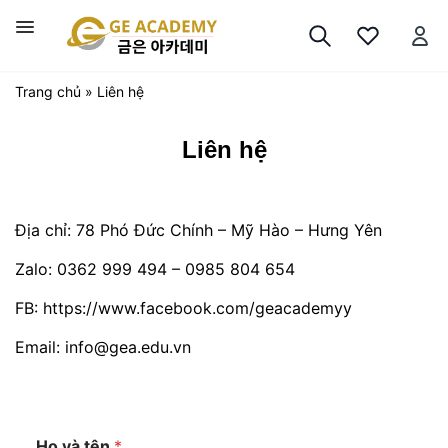
Chuyển
đến
Trình
nội
đơn
dung
Trang chủ
»
Liên hệ
Liên hệ
Địa chỉ: 78 Phó Đức Chính – Mỹ Hào – Hưng Yên
Zalo: 0362 999 494 – 0985 804 654
FB:
https://www.facebook.com/geacademyy
Email: info@gea.edu.vn
Họ và tên
*