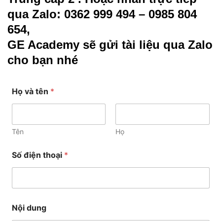
qua Zalo: 0362 999 494 – 0985 804
654,
GE Academy sẽ gửi tài liệu qua Zalo
cho bạn nhé
Họ và tên
*
N
ộ
i
d
Tên
Họ
u
n
g
Số điện thoại
*
t
h
o
ạ
i
Nội dung