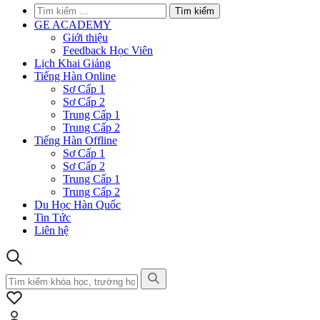
đơn
Tìm
kiếm
GE ACADEMY
cho:
Giới thiệu
Feedback Học Viên
Lịch Khai Giảng
Tiếng Hàn Online
Sơ Cấp 1
Sơ Cấp 2
Trung Cấp 1
Trung Cấp 2
Tiếng Hàn Offline
Sơ Cấp 1
Sơ Cấp 2
Trung Cấp 1
Trung Cấp 2
Du Học Hàn Quốc
Tin Tức
Liên hệ