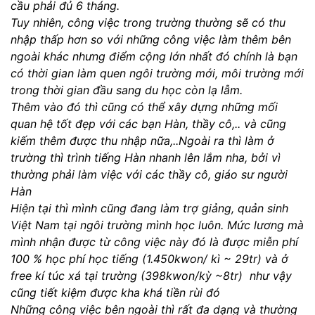
cầu phải đủ 6 tháng.
Tuy nhiên, công việc trong trường thường sẽ có thu
nhập thấp hơn so với những công việc làm thêm bên
ngoài khác nhưng điểm cộng lớn nhất đó chính là bạn
có thời gian làm quen ngôi trường mới, môi trường mới
trong thời gian đầu sang du học còn lạ lẫm.
Thêm vào đó thì cũng có thể xây dựng những mối
quan hệ tốt đẹp với các bạn Hàn, thầy cô,.. và cũng
kiếm thêm được thu nhập nữa,..Ngoài ra thì làm ở
trường thì trình tiếng Hàn nhanh lên lắm nha, bởi vì
thường phải làm việc với các thầy cô, giáo sư người
Hàn
Hiện tại thì mình cũng đang làm trợ giảng, quản sinh
Việt Nam tại ngôi trường mình học luôn. Mức lương mà
mình nhận được từ công việc này đó là được miễn phí
100 % học phí học tiếng (1.450kwon/ kì ~ 29tr) và ở
free kí túc xá tại trường (398kwon/kỳ ~8tr) như vậy
cũng tiết kiệm được kha khá tiền rùi đó
Những công việc bên ngoài thì rất đa dạng và thường