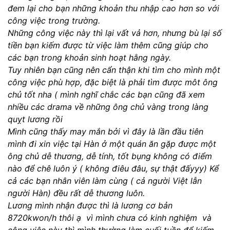
đem lại cho bạn những khoản thu nhập cao hơn so với
công việc trong trường.
Những công việc này thì lại vất vả hơn, nhưng bù lại số
tiền bạn kiếm được từ việc làm thêm cũng giúp cho
các bạn trong khoản sinh hoạt hằng ngày.
Tuy nhiên bạn cũng nên cẩn thận khi tìm cho mình một
công việc phù hợp, đặc biệt là phải tìm được môt ông
chủ tốt nha
( mình nghĩ chắc các bạn cũng đã xem
nhiều các drama về những ông chủ vàng trong làng
quỵt lương rồi
Mình cũng thấy may mắn bởi vì đây là lần đầu tiên
mình đi xin việc tại Hàn ở một quán ăn gặp được một
ông chủ dễ thương, dễ tính, tốt bụng không có điểm
nào để chê luôn ý ( không điêu đâu, sự thật đấyyy) Kể
cả các bạn nhân viên làm cùng ( cả người Việt lẫn
người Hàn) đều rất dễ thương luôn.
Lương mình nhận được thì là lương cơ bản
8720kwon/h thôi ạ vì mình chưa có kinh nghiệm và