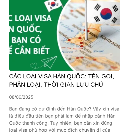
CÁC LOẠI VISA HÀN QUỐC: TÊN GỌI,
PHÂN LOẠI, THỜI GIAN LƯU CHÚ
08/06/2025
Bạn đang có dự định đến Hàn Quốc? Vậy xin visa
là điều đầu tiên bạn phải làm để nhập cảnh Hàn
Quốc thành công. Tuy nhiên, bạn cần xin đúng
loại visa phù hợp với mục đích chuyến đi của